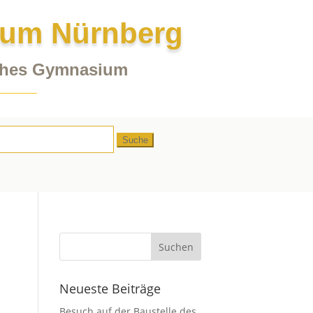
ium Nürnberg
iches Gymnasium
en
:
Neueste Beiträge
Besuch auf der Baustelle des