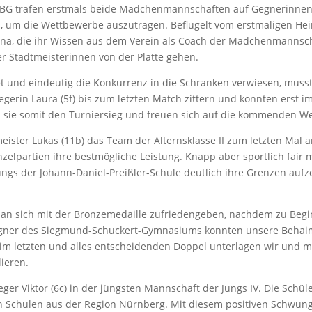
MBG trafen erstmals beide Mädchenmannschaften auf Gegnerinnen
um die Wettbewerbe auszutragen. Beflügelt vom erstmaligen Hei
na, die ihr Wissen aus dem Verein als Coach der Mädchenmannsch
r Stadtmeisterinnen von der Platte gehen.
 und eindeutig die Konkurrenz in die Schranken verwiesen, muss
iegerin Laura (5f) bis zum letzten Match zittern und konnten erst 
ten sie somit den Turniersieg und freuen sich auf die kommenden W
ister Lukas (11b) das Team der Alternsklasse II zum letzten Mal a
zelpartien ihre bestmögliche Leistung. Knapp aber sportlich fair
ngs der Johann-Daniel-Preißler-Schule deutlich ihre Grenzen aufz
man sich mit der Bronzemedaille zufriedengeben, nachdem zu Beginn
 Gegner des Siegmund-Schuckert-Gymnasiums konnten unsere Behai
m letzten und alles entscheidenden Doppel unterlagen wir und m
lieren.
ieger Viktor (6c) in der jüngsten Mannschaft der Jungs IV. Die Sc
 Schulen aus der Region Nürnberg. Mit diesem positiven Schwung g