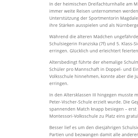
In der heimischen Dreifachturnhalle am 
immer weite Reisen unternommen werden, 
Unterstützung der Sportmentorin Magdale
ihre Stärken ausspielen und als Nürnberge
Während die älteren Mädchen ungefährdet
Schulsiegerin Franziska (7f) und 5. Klass-S
erringen. Glücklich und erleichtert feier
Altersbedingt führte der ehemalige Schulme
Schüler pro Mannschaft in Doppel- und Ein
Volksschule hinnehmen, konnte aber die Ju
erringen.
In den Altersklassen III hingegen musste 
Peter-Vischer-Schule erzielt wurde. Die
spannenden Match knapp besiegen – erst i
Montessori-Volksschule zu Platz eins gratu
Besser lief es um den diesjährigen Schuls
Partien und bezwangen damit alle anderen