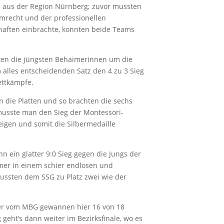
 aus der Region Nürnberg; zuvor mussten
mrecht und der professionellen
aften einbrachte, konnten beide Teams
ten die jüngsten Behaimerinnen um die
im alles entscheidenden Satz den 4 zu 3 Sieg
ettkämpfe.
n die Platten und so brachten die sechs
 musste man den Sieg der Montessori-
eigen und somit die Silbermedaille
 ein glatter 9:0 Sieg gegen die Jungs der
mer in einem schier endlosen und
ussten dem SSG zu Platz zwei wie der
hüler vom MBG gewannen hier 16 von 18
eht’s dann weiter im Bezirksfinale, wo es