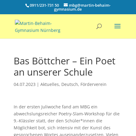
0911/231-731 50
mbg@martin-behaim-
gymnasium.de
Bas Böttcher – Ein Poet
an unserer Schule
04.07.2023
|
Aktuelles
,
Deutsch
,
Förderverein
In der ersten Juliwoche fand am MBG ein
abwechslungsreicher Poetry-Slam-Workshop für die
9.-Klässler statt, der den Schüler*innen die
Möglichkeit bot, sich intensiv mit der Kunst des
gesprochenen Wortes auseinanderzusetzen. Vielen