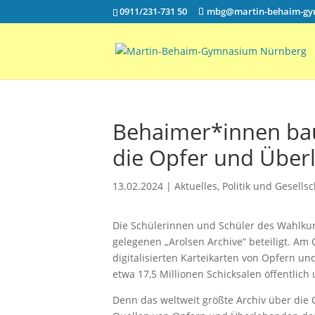
0911/231-731 50
mbg@martin-behaim-gy
Behaimer*innen bau
die Opfer und Über
13.02.2024
|
Aktuelles
,
Politik und Gesellsc
Die Schülerinnen und Schüler des Wahlkurs
gelegenen „Arolsen Archive“ beteiligt. A
digitalisierten Karteikarten von Opfern u
etwa 17,5 Millionen Schicksalen öffentlic
Denn das weltweit größte Archiv über die