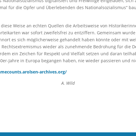
ationalsozialismus digitalisiert und Freiwillige eingeladen, sich
kmal für die Opfer und Überlebenden des Nationalsozialismus“ ba
diese Weise an echten Quellen die Arbeitsweise von Historikerinn
teikarten war sofort zweifelsfrei zu entziffern. Gemeinsam wurde d
hnort es sich möglicherweise gehandelt haben könnte oder mit w
 denen Rechtsextremismus wieder als zunehmende Bedrohung für d
dem ein Zeichen für Respekt und Vielfalt setzen und daran teilhab
940er-Jahre in Europa begangen haben, nie wieder passieren und n
amecounts.arolsen-archives.org/
A. Wild