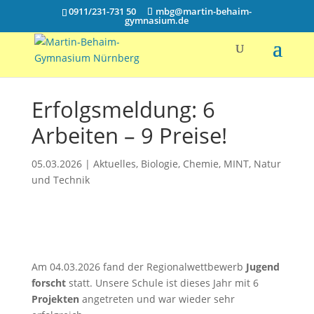
0911/231-731 50
mbg@martin-behaim-
gymnasium.de
Erfolgsmeldung: 6
Arbeiten – 9 Preise!
05.03.2026
|
Aktuelles
,
Biologie
,
Chemie
,
MINT
,
Natur
und Technik
Am 04.03.2026 fand der Regionalwettbewerb
Jugend
forscht
statt. Unsere Schule ist dieses Jahr mit 6
Projekten
angetreten und war wieder sehr