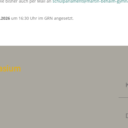
ie bisher auch per Mail an
schulparlament@martin-behaim-gymn
.2026
um 16:30 Uhr im GRN angesetzt.
asium