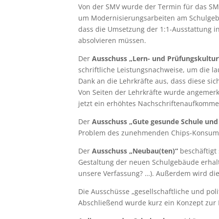
Von der SMV wurde der Termin für das SM
um Modernisierungsarbeiten am Schulgebä
dass die Umsetzung der 1:1-Ausstattung in
absolvieren müssen.
Der
Ausschuss „Lern- und Prüfungskultur
schriftliche Leistungsnachweise, um die l
Dank an die Lehrkräfte aus, dass diese si
Von Seiten der Lehrkräfte wurde angemerkt
jetzt ein erhöhtes Nachschriftenaufkommen
Der
Ausschuss „Gute gesunde Schule und
Problem des zunehmenden Chips-Konsums 
Der
Ausschuss „Neubau(ten)“
beschäftigt 
Gestaltung der neuen Schulgebäude erhalt
unsere Verfassung? …). Außerdem wird di
Die Ausschüsse „gesellschaftliche und po
Abschließend wurde kurz ein Konzept zur E