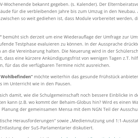
V-Wochenende bekannt gegeben. (s. Kalender). Der Elternbeirats
ude für die verbleibenden Jahre bis zum Umzug in den Neubau. A
zwischen so weit gediehen ist, dass Module vorbereitet werden, d
“
bemüht sich derzeit um eine Wiederauflage der Umfrage zur Ums
aufende Testphase evaluieren zu können. In der Aussprache drückt
ch an die Vereinbarung halten. Die Neuerung wird in der Schüler
, dass eine kürzere Ankündigungsfrist von wenigen Tagen z.T. hilf
, für das die verfügbaren Termine nicht ausreichen.
 Wohlbefinden“
möchte weiterhin das gesunde Frühstück anbiete
im Unterricht wie in den Pausen.
sich damit, wie die Schulgemeinschaft noch bessere Einblicke in d
en kann (z.B. wo kommt der Behaim-Globus hin? Wird es einen Wa
e Planung der gemeinsamen Mensa mit dem NGN Teil der Ausschus
litische Herausforderungen“ sowie „Mediennutzung und 1:1-Ausstat
ntlastung der SuS-Parlamentarier diskutiert.