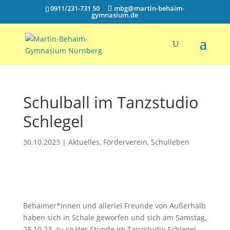
0911/231-731 50
mbg@martin-behaim-
gymnasium.de
Schulball im Tanzstudio
Schlegel
30.10.2023
|
Aktuelles
,
Förderverein
,
Schulleben
Behaimer*innen und allerlei Freunde von Außerhalb
haben sich in Schale geworfen und sich am Samstag,
28.10.23, zu später Stunde im Tanzstudio Schlegel