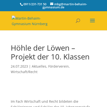
0911/231-731 50
mbg@martin-behaim-
gymnasium.de
Höhle der Löwen –
Projekt der 10. Klassen
24.07.2023
|
Aktuelles
,
Förderverein
,
Wirtschaft/Recht
Im Fach Wirtschaft und Recht bildeten die
Schülerinnen und Schüler der 10. Jahrgangsstufe