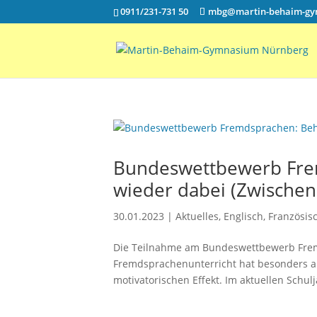
0911/231-731 50
mbg@martin-behaim-gy
Bundeswettbewerb Fre
wieder dabei (Zwischen
30.01.2023
|
Aktuelles
,
Englisch
,
Französis
Die Teilnahme am Bundeswettbewerb Fre
Fremdsprachenunterricht hat besonders au
motivatorischen Effekt. Im aktuellen Schul