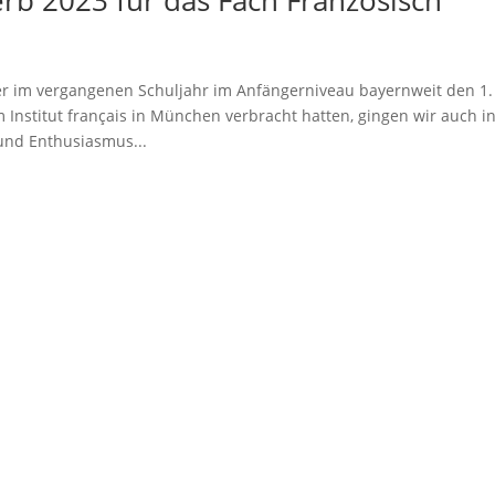
b 2023 für das Fach Französisch
 im vergangenen Schuljahr im Anfängerniveau bayernweit den 1.
 Institut français in München verbracht hatten, gingen wir auch i
und Enthusiasmus...